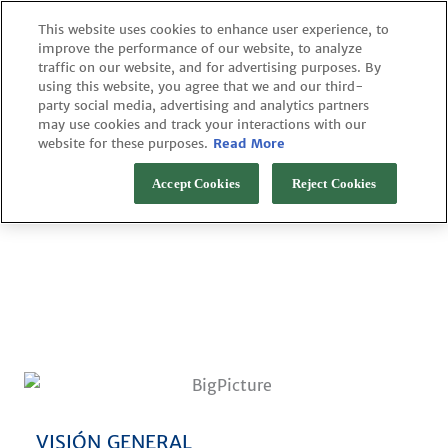
Skip
This website uses cookies to enhance user experience, to
to
improve the performance of our website, to analyze
content
traffic on our website, and for advertising purposes. By
using this website, you agree that we and our third-
party social media, advertising and analytics partners
may use cookies and track your interactions with our
website for these purposes.
Read More
Biosimilars
Accept Cookies
Reject Cookies
are all we do
VISIÓN GENERAL