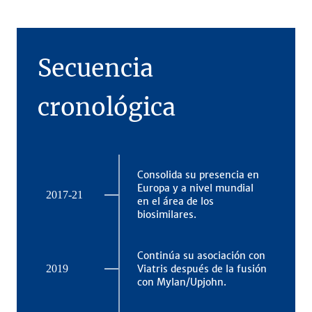
Secuencia
cronológica
l
Consolida su presencia en
19
a
Europa y a nivel mundial
2017-21
en el área de los
biosimilares.
20
 en
Continúa su asociación con
Viatris después de la fusión
2019
con Mylan/Upjohn.
20