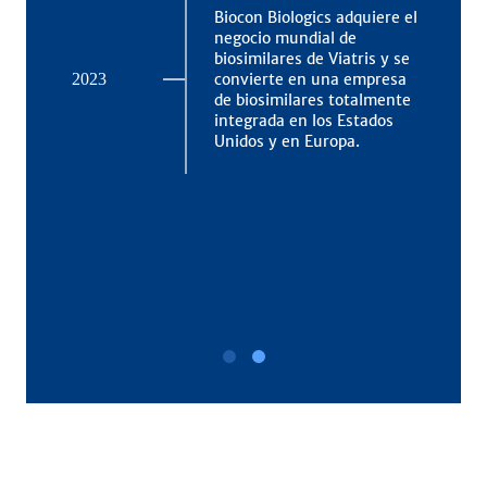
Biocon Biologics adquiere el
negocio mundial de
20
de
biosimilares de Viatris y se
convierte en una empresa
2023
de biosimilares totalmente
na.
integrada en los Estados
Unidos y en Europa.
nte
pos