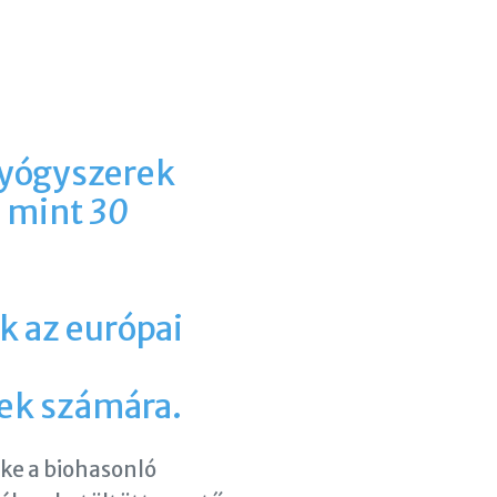
gyógyszerek
b mint
30
 az európai
ek számára.
zke a biohasonló