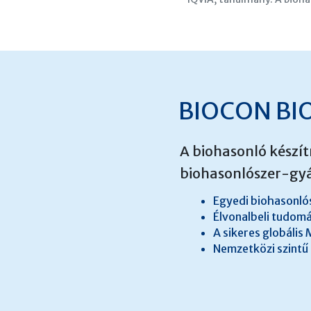
BIOCON BI
A biohasonló készít
biohasonlószer-gyár
Egyedi biohasonlós
Élvonalbeli tudom
A sikeres globális
Nemzetközi szintű