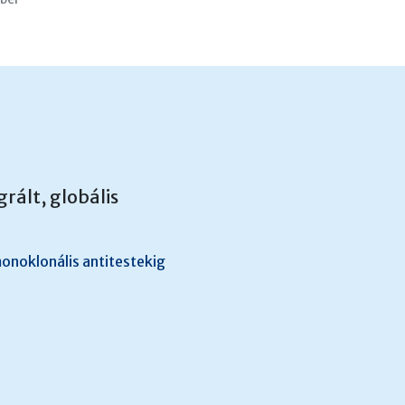
rált, globális
onoklonális antitestekig