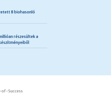
etett 8 biohasonló
millióan részesültek a
 készítményeiből