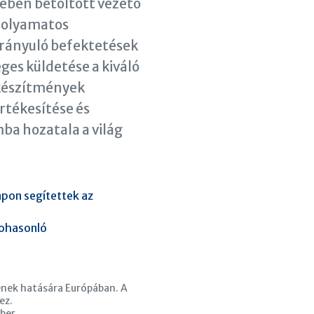
sében betöltött vezető
 folyamatos
 irányuló befektetések
ges küldetése a kiváló
készítmények
értékesítése és
ba hozatala a világ
apon segítettek az
iohasonló
ének hatására Európában. A
ez.
ber