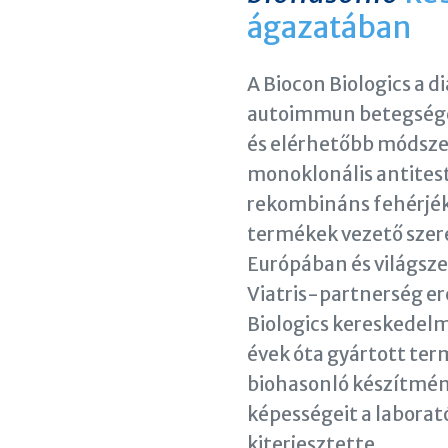
ágazatában
A Biocon Biologics a di
autoimmun betegsége
és elérhetőbb módsze
monoklonális antites
rekombináns fehérjékk
termékek vezető szer
Európában és világszer
Viatris-partnerség e
Biologics kereskedel
évek óta gyártott term
biohasonló készítmén
képességeit a laborat
kiterjesztette.