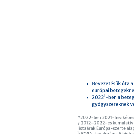
Bevezetésük óta a 
európai betegekn
1
2022
-ben a bete
gyógyszereknek v
*2022-ben 2021-hez képe
‡
2012–2022-es kumulatív m
listaárak Európa-szerte ala
1.
IQVIA, tanulmány. A bioh