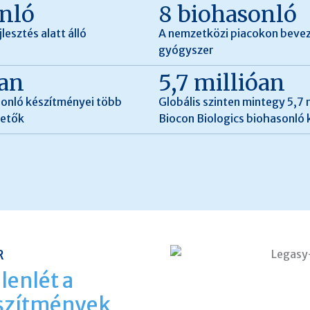
nló
8 biohasonló
esztés alatt álló
A nemzetközi piacokon bevez
gyógyszer
ban
5,7 millióan
sonló készítményei több
Globális szinten mintegy 5,7 
hetők
Biocon Biologics biohasonló
R
lenlét a
szítmények