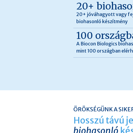
20+ biohaso
20+ jóváhagyott vagy fejl
biohasonló készítmény
100 ország
A Biocon Biologics bioha
mint 100 országban elér
ÖRÖKSÉGÜNK A SIKE
Hosszú távú je
biohasonló
ké