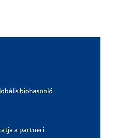
1
lobális biohasonló
2
atja a partneri