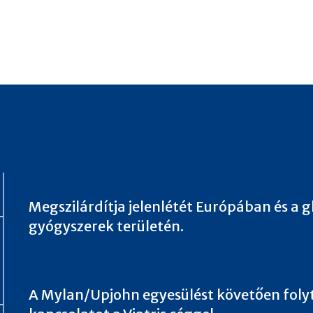
Megszilárdítja jelenlétét Európában és a g
gyógyszerek területén.
A Mylan/Upjohn egyesülést követően folyt