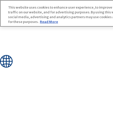
Skip
This website uses cookies to enhance user experience, to improve
to
traffic on our website, and for advertising purposes. By using this
content
social media, advertising and analytics partners may use cookies a
for these purposes.
Read More
Biosimilar