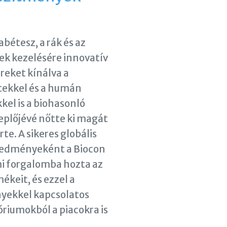
abétesz, a rák és az
k kezelésére innovatív
reket kínálva a
tekkel és a humán
el is a biohasonló
eplőjévé nőtte ki magát
te. A sikeres globális
redményeként a Biocon
mi forgalomba hozta az
ékeit, és ezzel a
yekkel kapcsolatos
óriumokból a piacokra is