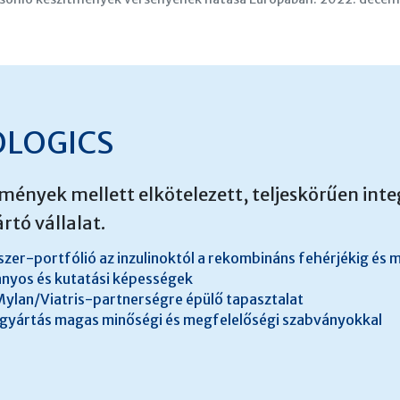
OLOGICS
mények mellett elkötelezett, teljeskörűen integ
tó vállalat.
zer-portfólió az inzulinoktól a rekombináns fehérjékig és m
ányos és kutatási képességek
 Mylan/Viatris-partnerségre épülő tapasztalat
 gyártás magas minőségi és megfelelőségi szabványokkal