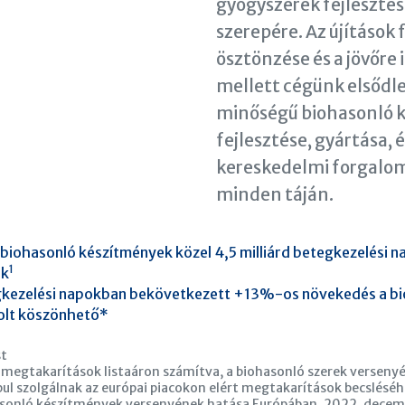
gyógyszerek fejleszté
szerepére. Az újítások
ösztönzése és a jövőre
mellett cégünk elsődle
minőségű biohasonló 
fejlesztése, gyártása, 
kereskedelmi forgalom
minden táján.
biohasonló készítmények közel 4,5 milliárd betegkezelési n
1
ek
gkezelési napokban bekövetkezett +13%-os növekedés a b
olt köszönhető*
st
egtakarítások listaáron számítva, a biohasonló szerek verseny
pul szolgálnak az európai piacokon elért megtakarítások becsléséh
asonló készítmények versenyének hatása Európában. 2022. decem