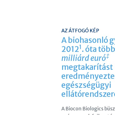
AZ ÁTFOGÓ KÉP
A biohasonló 
1
2012
. óta töb
‡
milliárd euró
megtakarítást
eredményeztek
egészségügyi
ellátórendszer
A Biocon Biologics büs